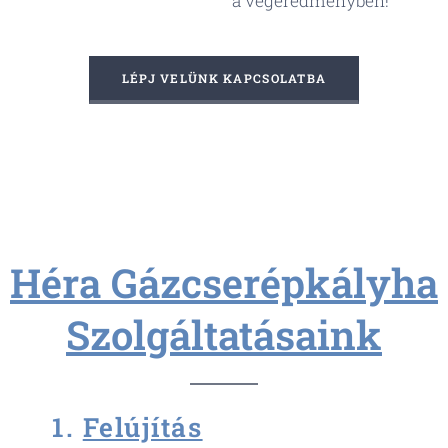
a végeredményben! 😊
LÉPJ VELÜNK KAPCSOLATBA
🔧
Héra
Gázcserépkályha
Szolgáltatásaink
🛠️
1.
Felújítás