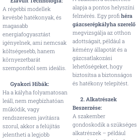
🔧
Elavult Technológia:
alapja a pontos helyszíni
A régebbi modellek
felmérés. Egy profi
héra
kevésbé hatékonyak, és
gázcserépkályha szerelő
magasabb
megvizsgálja az otthon
energiafogyasztást
adottságait, például a
igényelnek, ami nemcsak
kémény állapotát és a
költségesebb, hanem
gázcsatlakozási
környezetbarát
lehetőségeket, hogy
szempontból sem ideális.
biztosítsa a biztonságos
és hatékony telepítést.
⚙️
Gyakori Hibák:
Ha a kályha folyamatosan
⚙️
2. Alkatrészek
leáll, nem megbízhatóan
Beszerzése:
működik, vagy
A szakember
rendszeresen javításra
gondoskodik a szükséges
szorul, akkor a felújítás
alkatrészek – például
jelentheti a legjobb