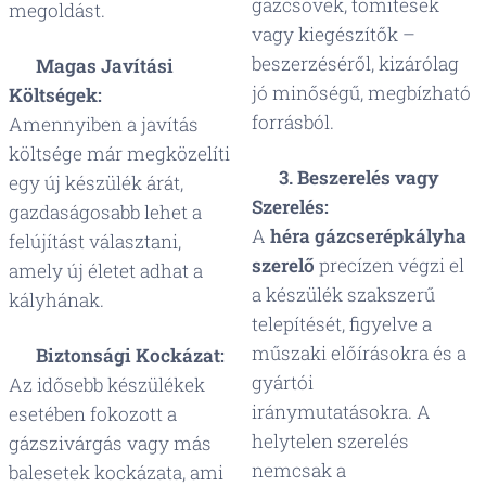
gázcsövek, tömítések
megoldást.
vagy kiegészítők –
beszerzéséről, kizárólag
💰
Magas Javítási
jó minőségű, megbízható
Költségek:
forrásból.
Amennyiben a javítás
költsége már megközelíti
🛠️
3. Beszerelés vagy
egy új készülék árát,
Szerelés:
gazdaságosabb lehet a
A
héra gázcserépkályha
felújítást választani,
szerelő
precízen végzi el
amely új életet adhat a
a készülék szakszerű
kályhának.
telepítését, figyelve a
műszaki előírásokra és a
⚠️
Biztonsági Kockázat:
gyártói
Az idősebb készülékek
iránymutatásokra. A
esetében fokozott a
helytelen szerelés
gázszivárgás vagy más
nemcsak a
balesetek kockázata, ami