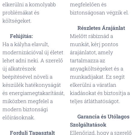
elkerülni a komolyabb
megfelelően és
problémákat és
biztonságosan végzik el.
költségeket.
💰
Részletes Árajánlat
♻️
Felújítás:
Mielőtt rábíznád a
Ha a kályha elavult,
munkát, kérj pontos
modernizációval új életet
árajánlatot, amely
lehet adni neki. A szerelő
tartalmazza az
új alkatrészek
anyagköltségeket és a
beépítésével növeli a
munkadíjakat. Ez segít
készülék hatékonyságát
elkerülni a váratlan
és energiamegtakarítását,
kiadásokat és biztosítja a
miközben megfelel a
teljes átláthatóságot.
modern biztonsági
🔎
Garancia és Utólagos
előírásoknak.
Szolgáltatások
📌
Fordulj Tapasztalt
Ellenőrizd, hogy a szerelő