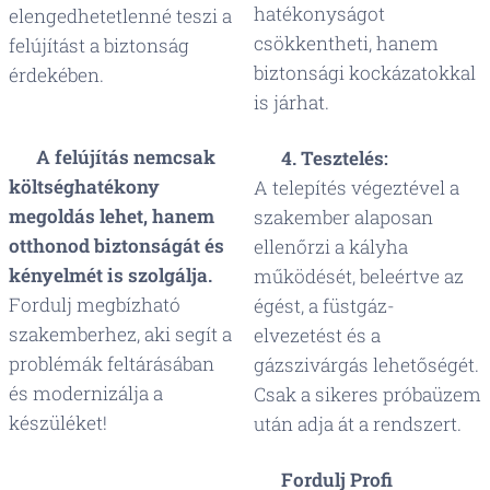
hatékonyságot
elengedhetetlenné teszi a
csökkentheti, hanem
felújítást a biztonság
biztonsági kockázatokkal
érdekében.
is járhat.
📌
A felújítás nemcsak
✅
4. Tesztelés:
költséghatékony
A telepítés végeztével a
megoldás lehet, hanem
szakember alaposan
otthonod biztonságát és
ellenőrzi a kályha
kényelmét is szolgálja.
működését, beleértve az
Fordulj megbízható
égést, a füstgáz-
szakemberhez, aki segít a
elvezetést és a
problémák feltárásában
gázszivárgás lehetőségét.
és modernizálja a
Csak a sikeres próbaüzem
készüléket! 😊
után adja át a rendszert.
📌
Fordulj Profi