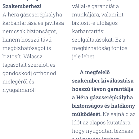
Szakemberhez!
vállal-e garanciát a
A héra gázcserépkályha
munkájára, valamint
karbantartása és javítása
biztosít-e utólagos
nemcsak biztonságot,
karbantartási
hanem hosszú távú
szolgáltatásokat. Ez a
megbízhatóságot is
megbízhatóság fontos
biztosít. Válassz
jele lehet.
tapasztalt szerelőt, és
📌
A megfelelő
gondoskodj otthonod
szakember kiválasztása
melegéről és
hosszú távon garantálja
nyugalmáról! 😊
a Héra gázcserépkályha
biztonságos és hatékony
működését.
Ne sajnáld az
időt az alapos kutatásra,
hogy nyugodtan bízhass