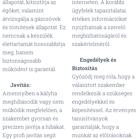
állapotát, kitisztítja az
interneten. A korábbi
égőket, valamint
ügyfelek tapasztalatai
átvizsgálja a gázcsövek
értékes információkat
és tömítések állapotát. Ez
nyújthatnak a szerelő
nemcsak a készülék
megbízhatóságáról és
élettartamát hosszabbítja
szakértelméről.
meg, hanem
📜
Engedélyek és
biztonságosabb
Biztosítás
működést is garantál.
Győződj meg róla, hogy a
⚙️
Javítás:
választott szakember
Amennyiben a kályha
rendelkezik a szükséges
meghibásodik vagy nem
engedélyekkel és
működik megfelelően, a
képesítéssel. Az érvényes
szakember gyorsan és
tanúsítványok
precízen javítja a hibákat.
garantálják, hogy a
Egy profi javítás segít
munkát az előírásoknak