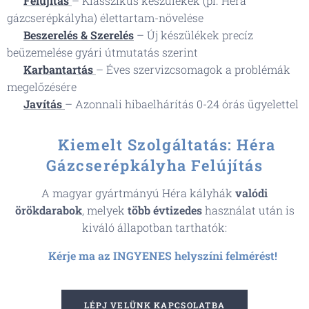
🔧
Felújítás
– Klasszikus készülékek (pl. Héra
gázcserépkályha) élettartam-növelése
🛠️
Beszerelés & Szerelés
– Új készülékek precíz
beüzemelése gyári útmutatás szerint
🔍
Karbantartás
– Éves szervizcsomagok a problémák
megelőzésére
⚡
Javítás
– Azonnali hibaelhárítás 0-24 órás ügyelettel
🔥
Kiemelt Szolgáltatás: Héra
Gázcserépkályha Felújítás
A magyar gyártmányú Héra kályhák
valódi
örökdarabok
, melyek
több évtizedes
használat után is
kiváló állapotban tarthatók:
💡
Kérje ma az
INGYENES
helyszíni felmérést!
LÉPJ VELÜNK KAPCSOLATBA