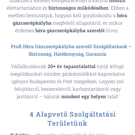
szakszerű kezelés elengedhetetlen a kályha
hosszú
élettartamához és
biztonságos
működéséhez
. Ebben a
esetben bemutatjuk, hogyan kell gondoskodni a
héra
gázcserépkályha
megfelelő állapotáról, és mikor
érdemes
héra
gázcserépkályha
szerelőt
hívni.
✨
Profi Héra Gázcserépkályha szerelő Szolgáltatások –
Biztonság, Hatékonyság, Garancia
Vállalkozásunk
20+ év tapasztalattal
nyújt átfogó
megoldásokat minden gázkészülékkel kapcsolatos
igényre Budapesten és Pest megyében. Legyen szó
felújításról, beszerelésről, karbantartásról vagy
javításról – nálunk
mindent egy helyen
talál!
📌
4 Alapvető Szolgáltatási
Területünk