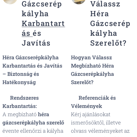
Gázcserép
Válassz
kályha
Héra
Karbantart
Gázcserép
ás
és
kályha
Javítás
Szerelőt?
Héra Gázcserépkályha
Hogyan Válassz
Karbantartás és Javítás
Megbízható Héra
– Biztonság és
Gázcserépkályha
Hatékonyság
Szerelőt?
🔧
Rendszeres
🔧
Referenciák és
Karbantartás:
Vélemények
A megbízható
héra
Kérj ajánlásokat
gázcserépkályha szerelő
ismerősöktől, illetve
évente ellenőrzi a kályha
olvass véleményeket az