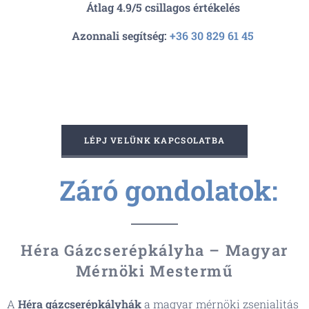
✅
Átlag 4.9/5 csillagos értékelés
📞
Azonnali segítség:
+36 30 829 61 45
LÉPJ VELÜNK KAPCSOLATBA
😊
Záró gondolatok:
Héra Gázcserépkályha – Magyar
Mérnöki Mestermű
A
Héra gázcserépkályhák
a magyar mérnöki zsenialitás