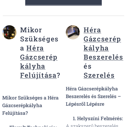
Mikor
Héra
Szükséges
Gázcserép
a
Héra
kályha
Gázcserép
Beszerelés
kályha
és
Felújítása
?
Szerelés
Héra Gázcserépkályha
Beszerelés és Szerelés –
Mikor Szükséges a Héra
Lépésről Lépésre
Gázcserépkályha
Felújítása?
🔧
1. Helyszíni Felmérés:
A szakszerű beszerelés