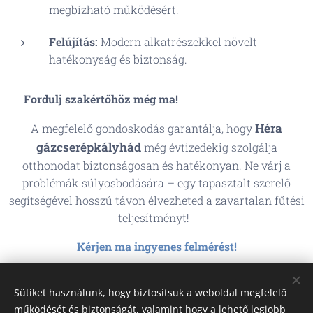
megbízható működésért.
Felújítás:
Modern alkatrészekkel növelt
hatékonyság és biztonság.
📌
Fordulj szakértőhöz még ma!
Héra
A megfelelő gondoskodás garantálja, hogy
gázcserépkályhád
még évtizedekig szolgálja
otthonodat biztonságosan és hatékonyan. Ne várj a
problémák súlyosbodására – egy tapasztalt szerelő
segítségével hosszú távon élvezheted a zavartalan fűtési
teljesítményt!
Kérjen ma ingyenes felmérést!
🌐
Web:
https://gazgazkeszulekszerelo.webnode.hu/hera-
Sütiket használunk, hogy biztosítsuk a weboldal megfelelő
gazcserepkalyha/
működését és biztonságát, valamint hogy a lehető legjobb