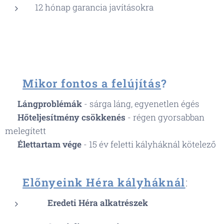
12 hónap garancia javításokra
🚨
Mikor fontos a felújítás
?
⚠️
Lángproblémák
- sárga láng, egyenetlen égés
⚠️
Hőteljesítmény csökkenés
- régen gyorsabban
melegített
⚠️
Élettartam vége
- 15 év feletti kályháknál kötelező
💎
Előnyeink Héra kályháknál
:
🛡️
Eredeti Héra alkatrészek