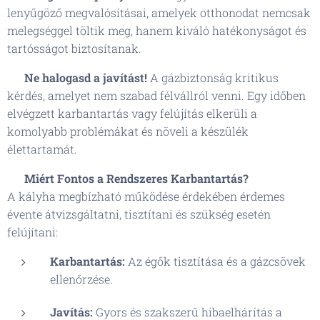
lenyűgöző megvalósításai, amelyek otthonodat nemcsak
melegséggel töltik meg, hanem kiváló hatékonyságot és
tartósságot biztosítanak.
🔧
Ne halogasd a javítást!
A gázbiztonság kritikus
kérdés, amelyet nem szabad félvállról venni. Egy időben
elvégzett karbantartás vagy felújítás elkerüli a
komolyabb problémákat és növeli a készülék
élettartamát.
✔️
Miért Fontos a Rendszeres Karbantartás?
A kályha megbízható működése érdekében érdemes
évente átvizsgáltatni, tisztítani és szükség esetén
felújítani:
Karbantartás:
Az égők tisztítása és a gázcsövek
ellenőrzése.
Javítás:
Gyors és szakszerű hibaelhárítás a