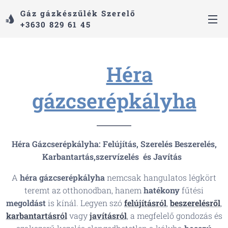
Gáz gázkészűlék Szerelő
+3630 829 61 45
😊
Héra
gázcserépkályha
Héra Gázcserépkályha: Felújítás, Szerelés Beszerelés,
Karbantartás,szervízelés és Javítás
A
héra
gázcserépkályha
nemcsak hangulatos légkört
teremt az otthonodban, hanem
hatékony
fűtési
megoldást
is kínál. Legyen szó
felújításról
,
beszerelésről
,
karbantartásról
vagy
javításról
, a megfelelő gondozás és