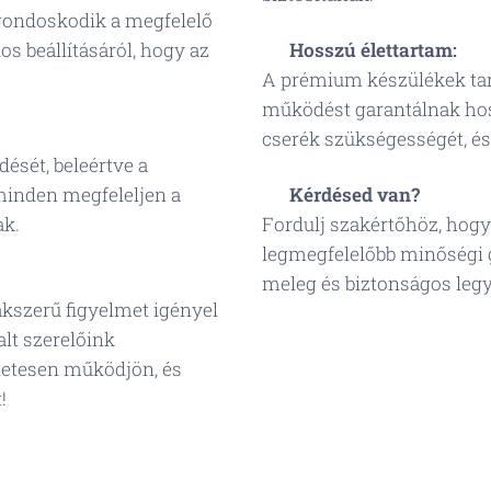
gondoskodik a megfelelő
os beállításáról, hogy az
💡
Hosszú élettartam:
A prémium készülékek tar
működést garantálnak hos
cserék szükségességét, és
dését, beleértve a
 minden megfeleljen a
📞
Kérdésed van?
ak.
Fordulj szakértőhöz, hogy
legmegfelelőbb minőségi 
meleg és biztonságos leg
kszerű figyelmet igényel
lt szerelőink
letesen működjön, és
t! 😊