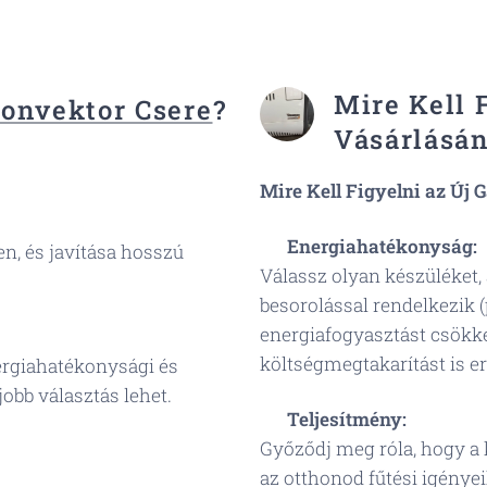
Mire Kell 
onvektor Csere
?
Vásárlásán
Mire Kell Figyelni az Új
🔧
Energiahatékonyság:
, és javítása hosszú
Válassz olyan készüléket
besorolással rendelkezik 
energiafogyasztást csökk
költségmegtakarítást is 
rgiahatékonysági és
jobb választás lehet.
💡
Teljesítmény:
Győződj meg róla, hogy a 
az otthonod fűtési igénye