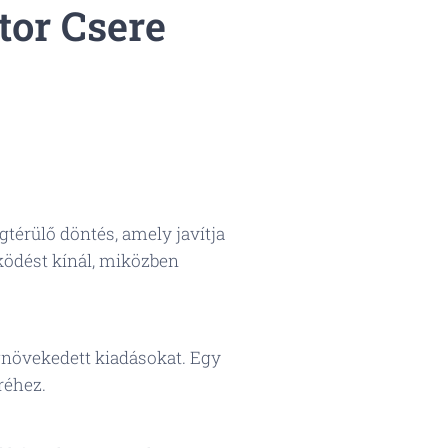
tor Csere
érülő döntés, amely javítja
ködést kínál, miközben
növekedett kiadásokat. Egy
réhez.