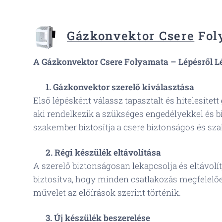
Gázkonvektor Csere
Fol
A Gázkonvektor Csere Folyamata – Lépésről L
🔧
1. Gázkonvektor szerelő kiválasztása
Első lépésként válassz tapasztalt és hitelesített
aki rendelkezik a szükséges engedélyekkel és biz
szakember biztosítja a csere biztonságos és sza
⚙️
2. Régi készülék eltávolítása
A szerelő biztonságosan lekapcsolja és eltávolítj
biztosítva, hogy minden csatlakozás megfelelően
művelet az előírások szerint történik.
💡
3. Új készülék beszerelése