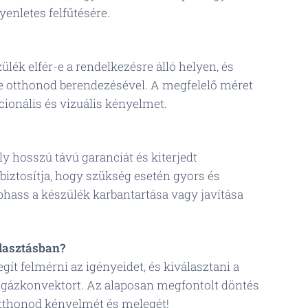
yenletes felfűtésére.
ülék elfér-e a rendelkezésre álló helyen, és
-e otthonod berendezésével. A megfelelő méret
kcionális és vizuális kényelmet.
y hosszú távú garanciát és kiterjedt
 biztosítja, hogy szükség esetén gyors és
hass a készülék karbantartása vagy javítása
lasztásban?
gít felmérni az igényeidet, és kiválasztani a
gázkonvektort. Az alaposan megfontolt döntés
otthonod kényelmét és melegét! 😊