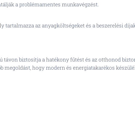
antálják a problémamentes munkavégzést.
ly tartalmazza az anyagköltségeket és a beszerelési díjak
 távon biztosítja a hatékony fűtést és az otthonod biz
obb megoldást, hogy modern és energiatakarékos készülék