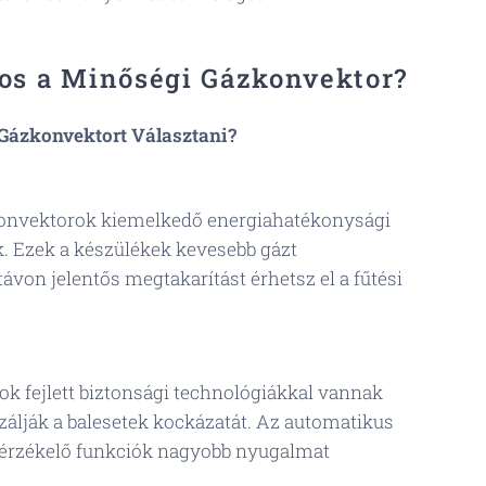
os a Minőségi Gázkonvektor?
Gázkonvektort Választani?
nvektorok kiemelkedő energiahatékonysági
. Ezek a készülékek kevesebb gázt
ávon jelentős megtakarítást érhetsz el a fűtési
k fejlett biztonsági technológiákkal vannak
zálják a balesetek kockázatát. Az automatikus
érzékelő funkciók nagyobb nyugalmat