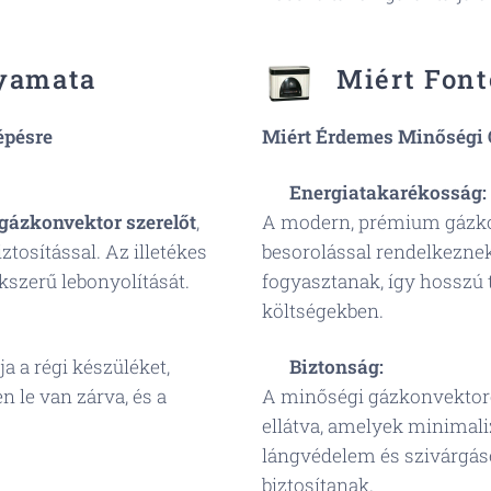
yamata
Miért Font
épésre
Miért Érdemes Minőségi 
🔧
Energiatakarékosság:
gázkonvektor szerelőt
,
A modern, prémium gázko
tosítással. Az illetékes
besorolással rendelkeznek
kszerű lebonyolítását.
fogyasztanak, így hosszú t
költségekben.
a a régi készüléket,
⚙️
Biztonság:
 le van zárva, és a
A minőségi gázkonvektoro
ellátva, amelyek minimali
lángvédelem és szivárgás
biztosítanak.