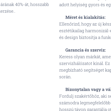
k árának 40%-át, hosszabb
adott helyiség gyors és eg
zerzése..
⚙️
Méret és kialakítás:
Ellenőrizd, hogy az új kész
esztétikailag harmonizál
és design biztosítja a fun
🛡️
Garancia és szerviz:
Keress olyan márkát, amel
szervizhálózatot kínál. Ez
megbízható segítséget kap
során.
📞
Bizonytalan vagy a vá
Fordulj szakértőhöz, aki se
számodra legmegfelelőbb 
hosszú távon garantálja 