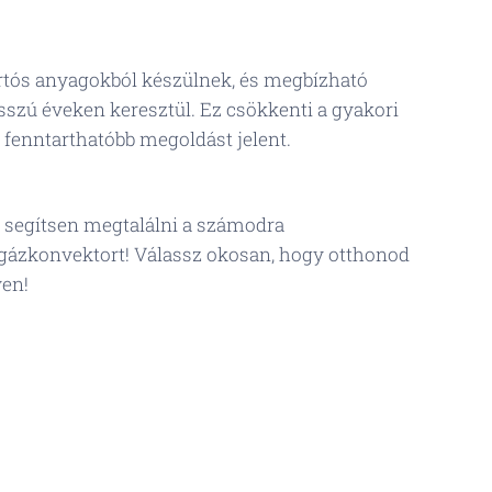
tós anyagokból készülnek, és megbízható
szú éveken keresztül. Ez csökkenti a gyakori
 fenntarthatóbb megoldást jelent.
 segítsen megtalálni a számodra
gázkonvektort! Válassz okosan, hogy otthonod
yen! 😊