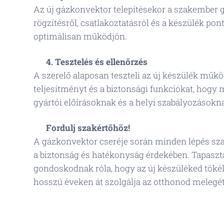
Az új gázkonvektor telepítésekor a szakember 
rögzítésről, csatlakoztatásról és a készülék pont
optimálisan működjön.
✅
4. Tesztelés és ellenőrzés
A szerelő alaposan teszteli az új készülék műkö
teljesítményt és a biztonsági funkciókat, hogy
gyártói előírásoknak és a helyi szabályozásokn
📞
Fordulj szakértőhöz!
A gázkonvektor cseréje során minden lépés sza
a biztonság és hatékonyság érdekében. Tapaszta
gondoskodnak róla, hogy az új készüléked töké
hosszú éveken át szolgálja az otthonod melegé