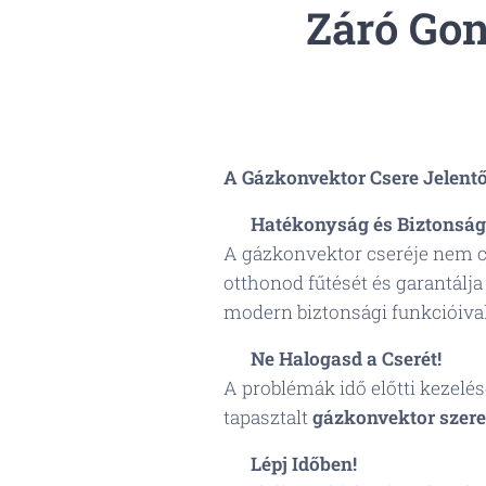
Záró Gon
A Gázkonvektor Csere Jelent
🔧
Hatékonyság és Biztonság
A gázkonvektor cseréje nem c
otthonod fűtését és garantálj
modern biztonsági funkcióival
⚠️
Ne Halogasd a Cserét!
A problémák idő előtti kezel
tapasztalt
gázkonvektor szere
📞
Lépj Időben!