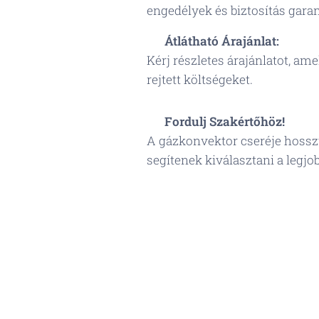
engedélyek és biztosítás gar
💰
Átlátható Árajánlat:
Kérj részletes árajánlatot, ame
rejtett költségeket.
📞
Fordulj Szakértőhöz!
A gázkonvektor cseréje hosszú
segítenek kiválasztani a legj