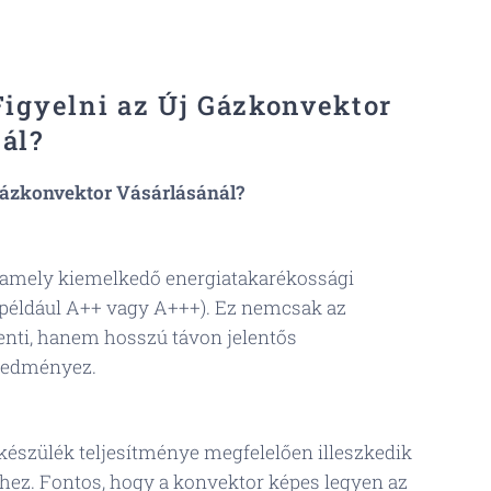
Figyelni az Új Gázkonvektor
ál?
 Gázkonvektor Vásárlásánál?
, amely kiemelkedő energiatakarékossági
(például A++ vagy A+++). Ez nemcsak az
enti, hanem hosszú távon jelentős
eredményez.
készülék teljesítménye megfelelően illeszkedik
ihez. Fontos, hogy a konvektor képes legyen az