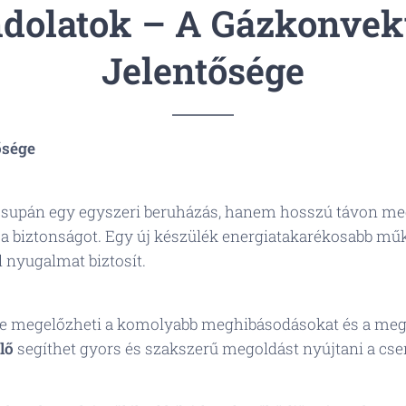
dolatok – A Gázkonvek
Jelentősége
ősége
supán egy egyszeri beruházás, hanem hosszú távon megt
a a biztonságot. Egy új készülék energiatakarékosabb mű
 nyugalmat biztosít.
ése megelőzheti a komolyabb meghibásodásokat és a meg
lő
segíthet gyors és szakszerű megoldást nyújtani a cse