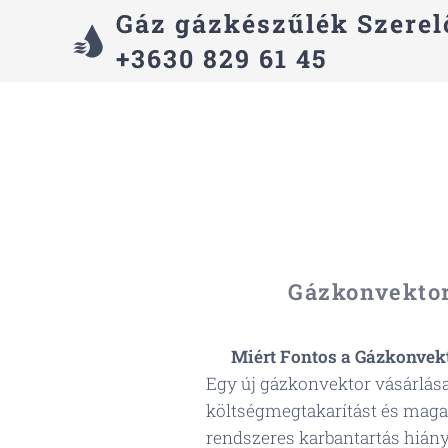
Gáz gázkészűlék Szerel
+3630 829 61 45
Gázkonvektor
🔧
Miért Fontos a Gázkonvekt
Egy új gázkonvektor vásárlása
költségmegtakarítást és maga
rendszeres karbantartás hiány